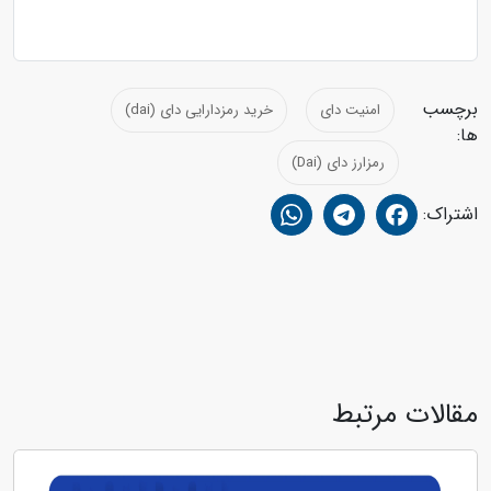
برچسب
امنیت دای
خرید رمزدارایی دای (dai)
ها:
رمزارز دای (Dai)
اشتراک:
مقالات مرتبط