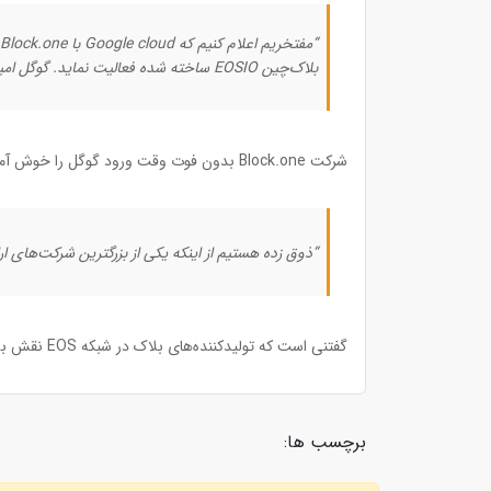
بلاک‌چین EOSIO ساخته شده فعالیت نماید. گوگل امیدوار است که نتیجه این همکاری باعث افزایش شفافیت، امنیت در بلاک‌چین عمومی شرکت Block.one شود.”
شرکت Block.one بدون فوت وقت ورود گوگل را خوش آمد گفت:
“ذوق زده هستیم از اینکه یکی از بزرگترین شرکت‌های ارائه دهنده زیرساختارهای ابری به جامعه
گفتنی است که تولیدکننده‌های بلاک در شبکه EOS نقش بسیار مهمی دارند. این شراکت می‌تواند برای بهبود وضعیت شبکه EOS کمک شایانی باشد.
برچسب ها: