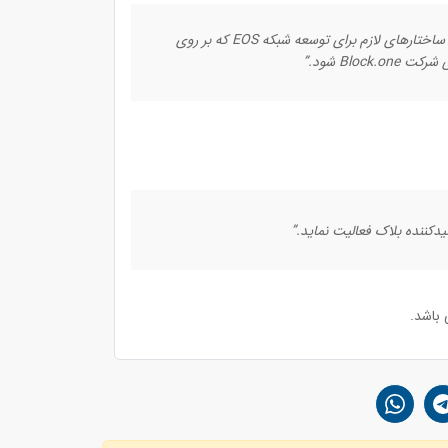
“مفتخریم اعلام کنیم که Google cloud با Block.one وارد همکاری شده است و می‌خواهد به عنوان یک تولیدکننده بلاک در راستای تولید ساختارهای لازم برای توسعه شبکه EOS که بر روی