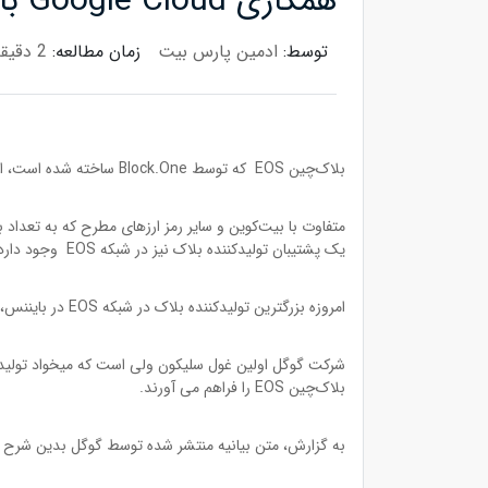
همکاری Google Cloud با بلاک‌چین EOS
توسط:
ادمین پارس بیت
زمان مطالعه:
2 دقیقه
بلاک‌چین EOS که توسط Block.One ساخته شده است، از یک ویژگی شبه غیرمتمرکز استفاده می‌کند. شبکه‌ای که از 21 تولیدکننده بلاک تشکیل شده است و نه از تعداد بیشماری از آنها.
یک پشتیبان‌ تولیدکننده بلاک نیز در شبکه EOS وجود دارد که می‌تواند هر وقت که لازم است (وقتی یکی از آن 21 نفر مسئولیت خود را انجام ندهد) وارد شبکه تولیدکننده‌ها شود.
امروزه بزرگترین تولیدکننده بلاک در شبکه EOS در بایننس، Huobi و OKEX و مراکز اطلاعات ساخته شده توسط جامعه EOS هستند.
بلاک‌چین EOS را فراهم می آورند.
به گزارش، متن بیانیه منتشر شده توسط گوگل بدین شرح 