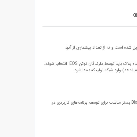
متفاوت با بیت‌کوین و سایر رمز ارزهای مطرح که به تعداد بینهایتی از نودها اجازه مشارکت و تایید تراکنش‌ها را می‌دهند، تمام این 21 تولید‌کننده بلاک باید توسط دارندگان توکن EOS انتخاب شوند.
شرکت گوگل اولین غول سلیکون ولی است که میخواد تولیدکننده بلاک در بلاک‌چین EOS باشد. در پی این همکاری Google cloud و Block.one بستر مناسب برای توسعه برنامه‌های کاربردی در