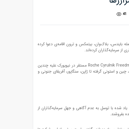
41
ه بایننس، بلاک‌وان، بیتمکس و ترون اقامه‌ی دعوا کرده
ز سرمایه‌گذاران کرده‌اند.
این خبر که برای اولین بار توسط وب‌سایت Offshore Alert منتشر شد، حاکی از آن است که تاکنون ۱۱ شکوائیه توسط موسسه حقوقی Roche Cyrulnik Freedman مستقر در نیویورک علیه چندین
است که در اقصی نقاط جهان از کانادا، چین و استونی گرفته تا ژاپن، سنگاپور، آفریقای جنونی و
 یاد شده با توسل به عدم آگاهی و جهل سرمایه‌گذاران از
ده بفروشند.