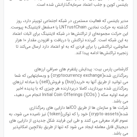
بایننس کوین و جلب اعتماد سرمایه‌گذارانش شده است.
مدیر بایننس که فعالیت مستمری در شبکه اجتماعی توییتر دارد، روز
گذشته به حرکت نمادین LNTrustChain یا «مشعل لایتنینگ» پیوست.
این حرکت مجموعه‌ای از تراکنش‌ها در شبکه لایتنینگ برای اثبات اعتماد
به این شبکه است. گیرنده تراکنش با دریافت و افزودن مقدار ۱۰ هزار
ساتوشی، تراکنشی را برای فردی که به او اعتماد دارد ارسال می‌کند تا
زنجیره تراکنش‌ها ادامه پیدا کند.
کارشناس پارس بیت: پیدایش پلتفرم های صرافیِ ارزهای
رمزگذاری شده(cryptocurrency exchange) و وبسایتهایی که شما
می توانید از طریق آنها به خرید(buy) و فروش(sell) یا مبادله ارزهای
رمزگذاری شده بپردازید، کاملا دربردارنده هر چیزی که با پدیده اخیر
عرضه اولیه سکه ( Initial Coin Offerings (ICOs) انجام می دهید،
می باشد.
شرکت ها و سازمان ها از طریق ICOها دارایی های رمزگذاری
شده(crypto-assets) خود را که توکن(token) نیز نامیده می شود، به
عموم افراد معرفی می کنند و طی این فرایند شکل جدیدی از دارایی های
دیجیتال قابل معامله ایجاد می شود که تنها از طریق بلاکچِین امکانپذیر
می باشد.