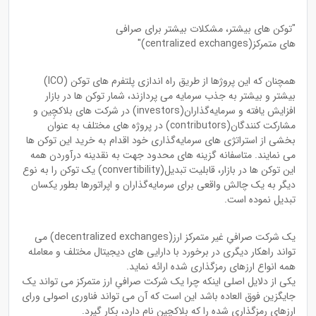
"توکن های بیشتر، مشکلات بیشتر برای صرافی
های متمرکز(centralized exchanges)"
همچنان که این پروژها از طریق راه اندازی پلتفرم های توکن (ICO)
بیشتر و بیشتر به جذب سرمایه می پردازند، شمار توکن ها در بازار
افزایش یافته و سرمایه‌گذاران(investors) در شرکت های بلاکچِین و
مشارکت کنندگان(contributors) در پروژه های مختلف به عنوان
بخشی از استراتژی های سرمایه‌گذاری خود اقدام به خرید این توکن ها
می نمایند. متاسفانه گزینه های محدود جهت به نقدینه درآوردن همه
این توکن ها در بازار، قابلیت تبدیل(convertibility) یک توکن را به نوع
دیگر به یک چالش واقعی برای سرمایه‌گذاران و اپراتورها بطور یکسان
تبدیل نموده است.
یک شرکت صرافیِ غیر متمرکز ارز(decentralized exchanges) می
تواند راهکار دیگری در برخورد با دارایی های دیجیتال مختلف و معامله
همه انواع ارزهای رمزگذاری شده ارائه نماید.
یکی از دلایل اصلی اینکه چرا یک شرکت صرافیِ ارز متمرکز می تواند یک
جایگزین فوق العاده باشد این است که آن می تواند فناوری اصولی ورای
ارزهای رمزگذاری شده را که بلاکچِین نام دارد، بکار گیرد.