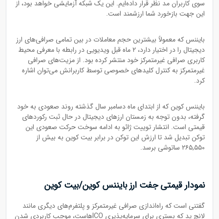
سوی کاربران مد نظر قرار داده‌ایم. این یک شبکه آزمایشی خواهد بود، از
این جهت بازخورد شما ارزشمند است.
بایننس که معمولاً بیشترین حجم معاملات در بین تمامی صرافی‌های ارز
دیجیتال را در اختیار دارد، ۲ ماه قبل ویدیویی در رابطه با معرفی محیط
کاربری صرافی غیرمتمرکز خود منتشر کرده بود. از مزیت‌های صرافی
غیرمتمرکز به کنترل کلیدهای خصوصی توسط کاربرانش می‌توان اشاره
کرد.
بایننس کوین که از ابتدای ماه دسامبر سال گذشته روند صعودی به خود
گرفته، بدون توجه به زمستان ارزهای دیجیتال در حال ثبت رکوردهای
قیمتی است. انتشار توییت ژائو به ادامه سوخت حرکت صعودی این
توکن تبدیل شد تا ارزش این توکن در برابر بیت کوین به بیش از
۲۶۵,۵۵۰ ساتوشی برسد.
نمودار قیمتی جفت ارز بایننس کوین/بیت کوین
گفتنی است که راه‌اندازی صرافی غیرمتمرکز و پلتفرم‌های دیگری مانند
لانچ پد که بستری برای سرمایه‌پذیری ICOهاست، موجب کاربردی شدن