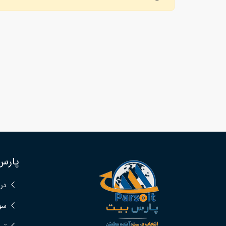
پارس
درب
سوا