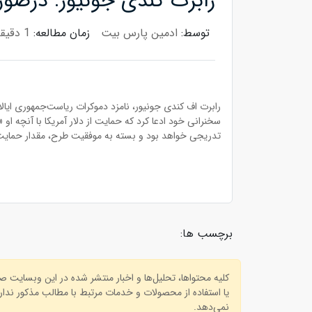
رابرت کندی جونیور: درصور
توسط:
ادمین پارس بیت
زمان مطالعه:
1 دقیقه
رابرت اف کندی جونیور، نامزد دموکرات ریاست‌جمهوری ایال
سخنرانی خود ادعا کرد که حمایت از دلار آمریکا با آنچه او 
تدریجی خواهد بود و بسته به موفقیت طرح، مقدار حمایت ا
برچسب ها:
کلیه محتواها، تحلیل‌ها و اخبار منتشر شده در این وبسایت 
یا استفاده از محصولات و خدمات مرتبط با مطالب مذکور ندارد
نمی‌دهد.