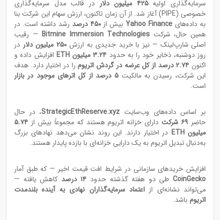
سرمایه‌گذاری اولیه
۴۲۵ میلیون دلار
در قالب مدل سرمایه‌گذاری
خصوصی (PIPE) آغاز شد. از آن زمان تاکنون، ارزش سهام این شرکت بنا
به داده‌های
Yahoo Finance
بیش از
۴۵۰ درصد
رشد داشته است. در
همین حال، شرکت
Bitmine Immersion Technologies
— رقیب
اصلی شارپ‌لینک — نیز با خرید جدیدی به ارزش
۲۵۰ میلیون دلار
در
روز دوشنبه، ذخایر خود را به حدود
۳.۲۴ میلیون ETH
افزایش داده و
اکنون
۲.۷۴ درصد از کل عرضه در گردش اتریوم
را در اختیار دارد. هدف
این شرکت، رسیدن به مالکیت
۵ درصد از کل اترهای موجود در بازار
است.
بر اساس داده‌های وب‌سایت
StrategicEthReserve.xyz
، در حال
حاضر
۶۹ شرکت
دارای خزانه اتریوم هستند که مجموعاً بیش از
۵.۷۴
میلیون ETH
در اختیار دارند. این روند نشان می‌دهد نهادهای بزرگ
به‌دنبال تبدیل اتریوم به یک دارایی خزانه‌ای با بازده پایدار هستند.
افزایش خریدهای سازمانی در شرایط افت قیمت اخیر — که طبق آمار
CoinGecko
طی دو هفته گذشته حدود
۱۴ درصد
کاهش یافته —
می‌تواند نشانه‌ای از
اعتماد سرمایه‌گذاران نهادی به آینده بلندمدت
اتریوم
باشد.