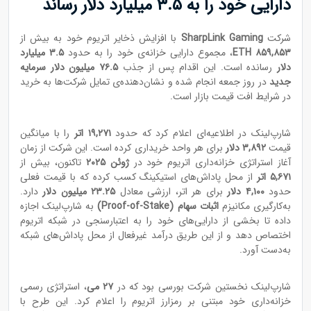
دارایی خود را به ۳.۵ میلیارد دلار رساند
شرکت
SharpLink Gaming
با افزایش ذخایر اتریوم خود به بیش از
۸۵۹,۸۵۳ ETH
، مجموع دارایی خزانه‌ی خود را به حدود
۳.۵ میلیارد
دلار
رسانده است. این اقدام پس از جذب
۷۶.۵ میلیون دلار سرمایه
جدید
در روز جمعه انجام شده و نشان‌دهنده‌ی تمایل شرکت‌ها به خرید
در شرایط افت قیمت بازار است.
شارپ‌لینک در اطلاعیه‌ای اعلام کرد که حدود
۱۹,۲۷۱ اتر
را با میانگین
قیمت
۳,۸۹۲ دلار
برای هر واحد خریداری کرده است. این شرکت از زمان
آغاز استراتژی خزانه‌داری اتریوم خود در
ژوئن ۲۰۲۵
تاکنون، بیش از
۵,۶۷۱ اتر
از محل پاداش‌های استیکینگ کسب کرده که با قیمت فعلی
حدود
۴,۱۰۰ دلار
برای هر اتر، ارزشی معادل
۲۳.۲۵ میلیون دلار
دارد.
به‌کارگیری مکانیزم
اثبات سهام (Proof-of-Stake)
به شارپ‌لینک اجازه
داده تا بخشی از دارایی‌های خود را به اعتبارسنجی در شبکه اتریوم
اختصاص دهد و از این طریق درآمد غیرفعال از محل پاداش‌های شبکه
به‌دست آورد.
شارپ‌لینک نخستین شرکت بورسی بود که در
۲۷ می
، استراتژی رسمی
خزانه‌داری خود مبتنی بر رمزارز اتریوم را اعلام کرد. این طرح با