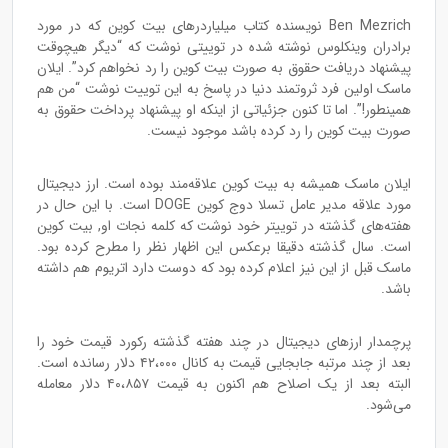
Ben Mezrich نویسنده کتاب میلیاردرهای بیت کوین که در مورد
برادران وینکلوس نوشته شده در توییتی نوشت که “دیگر هیچوقت
پیشنهاد دریافت حقوق به صورت بیت کوین را رد نخواهم کرد”. ایلان
ماسک اولین فرد ثروتمند دنیا در پاسخ به این توییت نوشت “من هم
همینطور!”. اما تا کنون جزئیاتی از اینکه او پیشنهاد پرداخت حقوق به
صورت بیت کوین را رد کرده باشد موجود نیست.
ایلان ماسک همیشه به بیت کوین علاقه‌مند بوده است. ارز دیجیتال
مورد علاقه مدیر عامل تسلا دوج کوین DOGE است. با این حال در
هفته‌های گذشته در توییتر خود نوشت که کلمه نجات او, بیت کوین
است. سال گذشته دقیقا برعکس این اظهار نظر را مطرح کرده بود.
ماسک قبل از این نیز اعلام کرده بود که دوست دارد اتریوم هم داشته
باشد.
پرچمدار ارزهای دیجیتال در چند هفته گذشته رکورد قیمت خود را
بعد از چند مرتبه جابجایی قیمت به کانال ۴۲،۰۰۰ دلار رسانده است.
البته بعد از یک اصلاح هم اکنون به قیمت ۴۰،۸۵۷ دلار معامله
می‌شود.