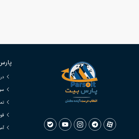
پارس
درب
سوا
تما
قوا
آمو