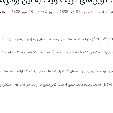
ساخته شده در : 07 دی 1398
به روز شده در : 23 مهر 1403
82
به گزارش «bitcoinexchangeguide»، 
طبق حکم صادره از طرف قاضی،