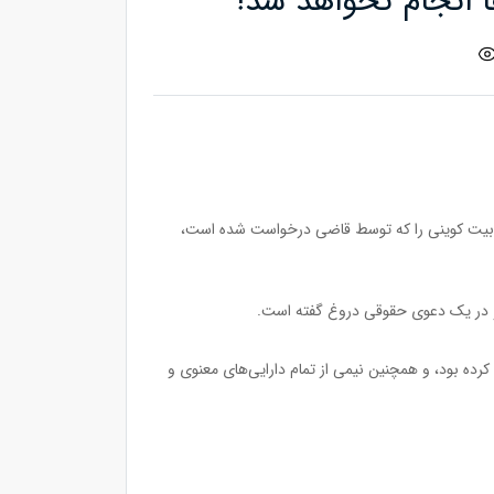
کریگ رایت که ادعا می‌کند ساتوشی ناکاموتو (خالق بیت کوین) است، قادر نخواهد بود ۳ میلیارد دلار بیت کوینی را که توسط قاضی درخواست شده است،
 «دیو کلینمن» (Dave Kleinman) شریکِ رایت، مالک نیمی از بیت کو‌ین‌هایی که رایت در سال ۲۰۱۳ استخراج کرده بود، و همچنین نیمی از تمام دارایی‌های معنوی و