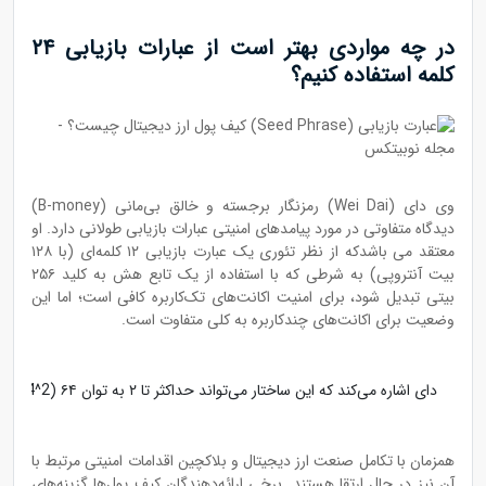
در چه مواردی بهتر است از عبارات بازیابی ۲۴
کلمه استفاده کنیم؟
وی‌ دای (Wei Dai) رمزنگار برجسته و خالق بی‌مانی (B-money)
دیدگاه متفاوتی در مورد پیامدهای امنیتی عبارات بازیابی طولانی دارد. او
معتقد می باشدکه از نظر تئوری یک عبارت بازیابی ۱۲ کلمه‌ای (با ۱۲۸
بیت آنتروپی) به شرطی که با استفاده از یک تابع هش به کلید ۲۵۶
بیتی تبدیل شود، برای امنیت اکانت‌های تک‌کاربره کافی است؛ اما این
وضعیت برای اکانت‌های چندکاربره به کلی متفاوت است.
دای اشاره می‌کند که این ساختار می‌تواند حداکثر تا ۲ به توان ۶۴ (2^64) کلید را پشتیبانی نماید. بعد از این تعداد، ریسک برخورد (Collisions Risk) یا تکرار کلیدها افزایش پیدا می‌کند. ریسک برخورد زمانی اتفاق می‌افتد که دو عبارت بازیابی مختلف به یک کلید خصوصی مشابه منجر شوند و در نتیجه امنیت از دست می‌رود. در محیط‌های واقعی که میلیون‌ها کاربر کیف پول ایجاد می نمایند، تعداد کاربران و کلیدهای تولید‌شده به قدری زیاد است که احتمال برخورد کلید افزایش پیدا می‌کند. بنابراین باید محدودیت‌های امنیتی مشخص و مدل‌های امنیتی جامع‌تری که فراتر از سناریو‌های تک‌کاربره هستند را درنظر بگیریم.
همزمان با تکامل صنعت ارز دیجیتال و بلاکچین اقدامات امنیتی مرتبط با
آن نیز در حال ارتقا هستند. برخی ارائه‌دهندگان کیف پول‌ها گزینه‌های