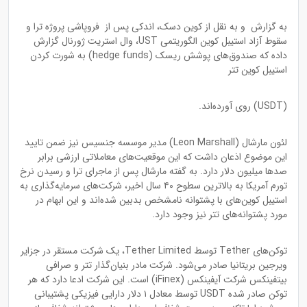
به گزارش و به نقل از کوین دسک، اندکی پس از فروپاشی پروژه ترا و
سقوط آزاد استیبل کوین الگوریتمی UST، وال استریت ژورنال گزارش
داده که صندوق‌های پوشش ریسک (hedge funds) به شورت کردن
استیبل کوین تتر
(USDT) روی آورده‌اند.
لئون مارشال (Leon Marshall) مدیر موسسه جنسیس نیز ضمن تایید
این موضوع اذعان داشت که این موقعیت‌های معاملاتی ارزشی برابر
صدها میلیون دلار دارد. به گفته مارشال پس از ماجرای ترا و رسیدن نرخ
تورم آمریکا به بالاترین سطوح ۴۰ سال اخیر، شرکت‌های سرمایه‌گذاری به
استیبل کوین‌های با پشتوانه نامشخص بدبین شده‌اند و این ابهام در
مورد پشتوانه‌های تتر نیز وجود دارد.
توکن‌های Tether توسط Tether Limited، یک شرکت مستقر در جزایر
ویرجین بریتانیا صادر می‌شود. شرکت مادر بنیان‌گذار تتر و صرافی
بیتفینکس شرکت آیفینکس (iFinex) است. این شرکت ادعا دارد که هر
توکن صادر شده USDT توسط معادل ۱ دلار دارایی فیزیکی پشتیبانی